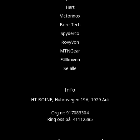
Hart
Victorinox
Bore Tech
Spyderco
RovyVon
MTNGear
Fällkniven
Se alle
Info
HT BOINE, Hubrovegen 19A, 1929 Auli
Org nr: 917083304
Ring oss på: 41112385