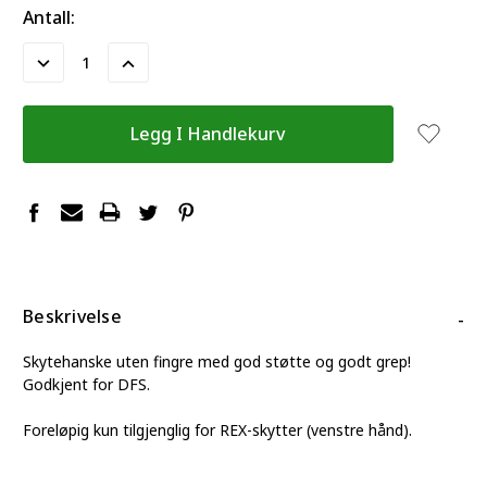
Antall:
Reduser
Øk
Antall:
Antall:
Beskrivelse
-
Skytehanske uten fingre med god støtte og godt grep!
Godkjent for DFS.
Foreløpig kun tilgjenglig for REX-skytter (venstre hånd).