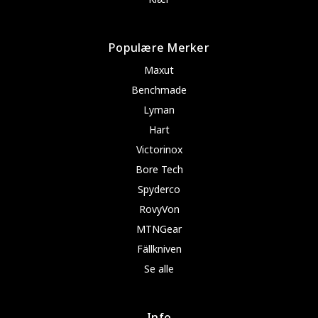
Populære Merker
Maxut
Benchmade
Lyman
Hart
Victorinox
Bore Tech
Spyderco
RovyVon
MTNGear
Fällkniven
Se alle
Info