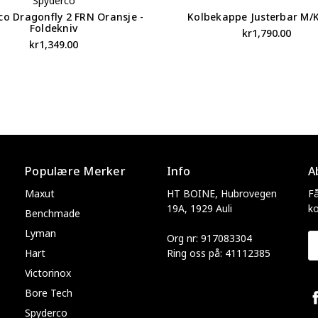
Spyderco
co Dragonfly 2 FRN Oransje -
Kolbekappe Justerbar M/
Foldekniv
kr1,790.00
kr1,349.00
Populære Merker
Info
A
Maxut
HT BOINE, Hubrovegen
Få
19A, 1929 Auli
k
Benchmade
Lyman
Org nr: 917083304
E-
Hart
Ring oss på: 41112385
p
Victorinox
Bore Tech
Spyderco