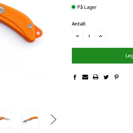
På Lager
Antall:
Reduser
Øk
Antall:
Antall: