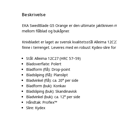
Beskrivelse
EKA SwedBlade G5 Orange er den ultimate jaktkniven me
mellom flåblad og bukåpner.
Knivbladet er laget av svensk kvalitetsstål Alleima 12C2
finne i terrenget. Leveres med en robust Kydex-slire for
Stål: Alleima 12C27 (HRC 57–59)
Bladoverflate: Polert
Bladform (flå): Drop-point
Bladsliping (flå): Planslipt
Bladvinkel (flå): ca. 20° per side
Bladform (buk): Konkav
Bladsliping (buk): Skandinavisk
Bladvinkel (buk): ca. 12° per side
Håndtak: Proflex™
Slire: Kydex