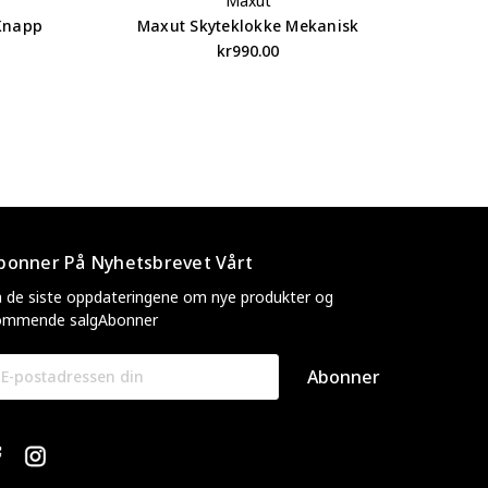
Maxut
Maxut Skyteklokke Mekanisk
knapp
kr990.00
bonner På Nyhetsbrevet Vårt
 de siste oppdateringene om nye produkter og
ommende salgAbonner
ostadresse