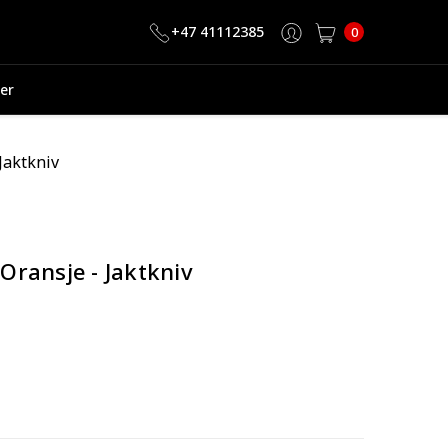
+47 41112385
0
er
Jaktkniv
ransje - Jaktkniv