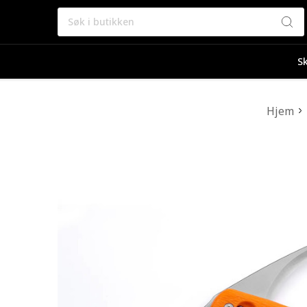
Søk
Sk
Hjem