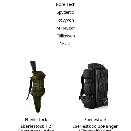
Bore Tech
Spyderco
RovyVon
MTNGear
Fällkniven
Se alle
Eberlestock
Eberlestock
Eberlestock H2
Eberlestock UpRanger
Gunrunner Loden
(skytesekk) Sort