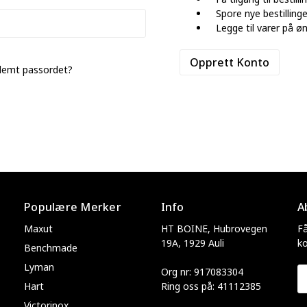
Spore nye bestilling
Legge til varer på øn
Opprett Konto
lemt passordet?
Populære Merker
Info
A
Maxut
HT BOINE, Hubrovegen
Få
19A, 1929 Auli
k
Benchmade
Lyman
Org nr: 917083304
E-
Hart
Ring oss på: 41112385
p
Victorinox