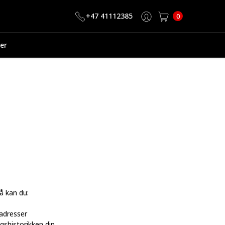
+47 41112385
0
er
å kan du:
sadresser
ingshistorikken din