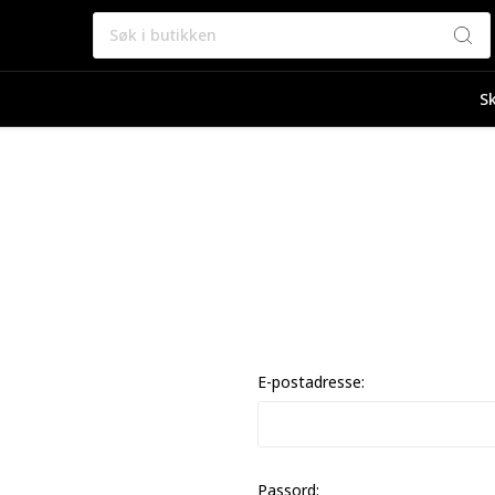
Søk
Sk
E-postadresse:
Passord: