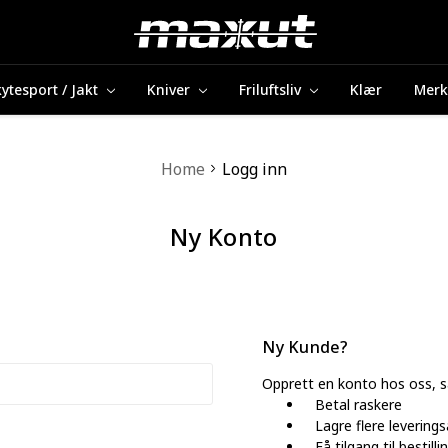
ytesport / Jakt
Kniver
Friluftsliv
Klær
Merk
Home
Logg inn
Ny Konto
Ny Kunde?
Opprett en konto hos oss, s
Betal raskere
Lagre flere levering
Få tilgang til bestill