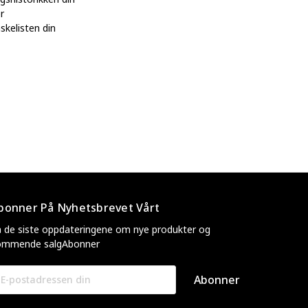
er
skelisten din
bonner På Nyhetsbrevet Vårt
 de siste oppdateringene om nye produkter og
ommende salgAbonner
ostadresse